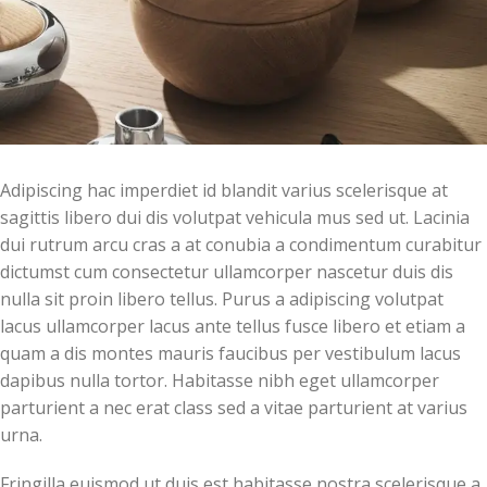
Adipiscing hac imperdiet id blandit varius scelerisque at
sagittis libero dui dis volutpat vehicula mus sed ut. Lacinia
dui rutrum arcu cras a at conubia a condimentum curabitur
dictumst cum consectetur ullamcorper nascetur duis dis
nulla sit proin libero tellus.
Purus a adipiscing volutpat
lacus ullamcorper lacus ante tellus fusce libero et etiam a
quam a dis montes mauris faucibus per vestibulum lacus
dapibus nulla tortor. Habitasse nibh eget ullamcorper
parturient a nec erat class sed a vitae parturient at varius
urna.
Fringilla euismod ut duis est habitasse nostra scelerisque a