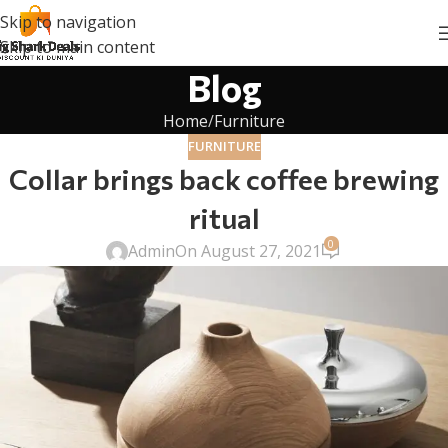
Skip to navigation
Skip to main content
Blog
Home
Furniture
FURNITURE
Collar brings back coffee brewing
ritual
0
Admin
On August 27, 2021