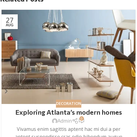
27
AUG
DECORATION
Exploring Atlanta’s modern homes
0
Admin
Vivamus enim sagittis aptent hac mi dui a per
aptent suspendisse cras odio bibendum augue