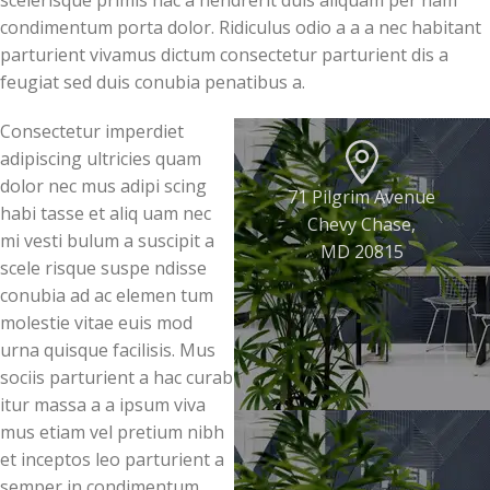
scelerisque primis hac a hendrerit duis aliquam per nam
condimentum porta dolor. Ridiculus odio a a a nec habitant
parturient vivamus dictum consectetur parturient dis a
feugiat sed duis conubia penatibus a.
Consectetur imperdiet
adipiscing ultricies quam
dolor nec mus adipi scing
71 Pilgrim Avenue
habi tasse et aliq uam nec
Chevy Chase,
mi vesti bulum a suscipit a
MD 20815
scele risque suspe ndisse
conubia ad ac elemen tum
molestie vitae euis mod
urna quisque facilisis. Mus
sociis parturient a hac curab
itur massa a a ipsum viva
mus etiam vel pretium nibh
et inceptos leo parturient a
semper in condimentum